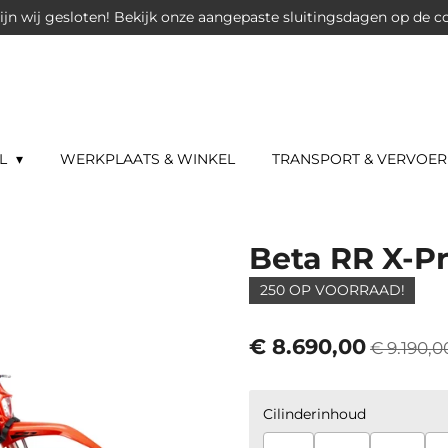
jn wij gesloten! Bekijk onze aangepaste sluitingsdagen op de c
IL
WERKPLAATS & WINKEL
TRANSPORT & VERVOER
Beta RR X-P
250 OP VOORRAAD!
€ 8.690,00
€ 9.190,0
Cilinderinhoud