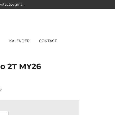
ontactpagina.
KALENDER
CONTACT
ro 2T MY26
0