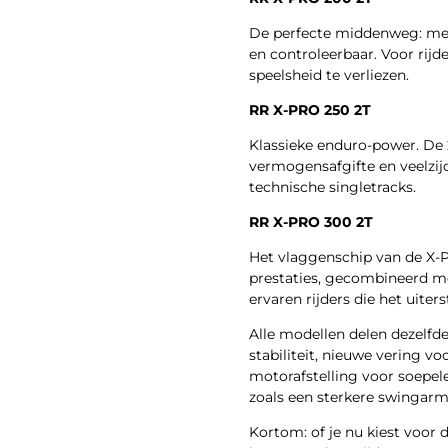
De perfecte middenweg: mee
en controleerbaar. Voor rijd
speelsheid te verliezen.
RR X-PRO 250 2T
Klassieke enduro-power. De 2
vermogensafgifte en veelzijd
technische singletracks.
RR X-PRO 300 2T
Het vlaggenschip van de X-
prestaties, gecombineerd me
ervaren rijders die het uiter
Alle modellen delen dezelfd
stabiliteit, nieuwe vering v
motorafstelling voor soepel
zoals een sterkere swingarm
Kortom: of je nu kiest voor 