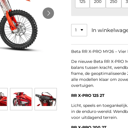
125
200
250
In winkelwag
Beta RR X-PRO MY26 – Vier
De nieuwe Beta RR X-PRO MY26
balans tussen kracht, wendb
frame, de geoptimaliseerde 
alle modellen klaar om zowe
overtuigen.
RR X-PRO 125 2T
Licht, speels en toegankelijk
in de enduro-wereld. Wendb
voor uitdagend terrein.
RR X-PRO 200 2T