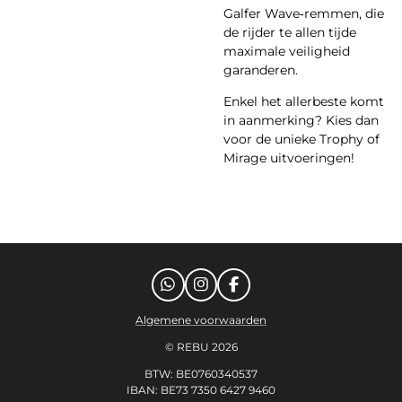
Galfer Wave‑remmen, die
de rijder te allen tijde
maximale veiligheid
garanderen.
Enkel het allerbeste komt
in aanmerking? Kies dan
voor de unieke Trophy of
Mirage uitvoeringen!
W
I
F
h
n
a
a
s
c
Algemene voorwaarden
t
t
e
© REBU 2026
s
a
b
A
g
o
BTW: BE0760340537
p
r
o
IBAN: BE73 7350 6427 9460
p
a
k