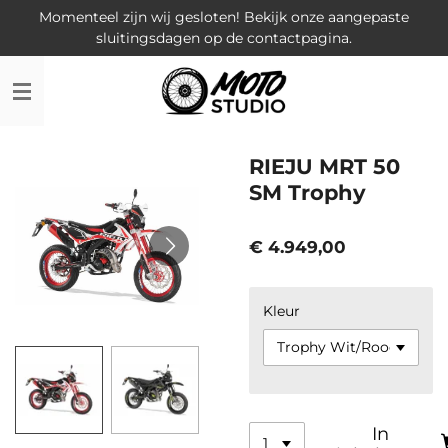
Momenteel zijn wij gesloten! Bekijk onze aangepaste
Ga
sluitingsdagen op de contactpagina.
direct
naar
de
hoofdinhoud
RIEJU MRT 50
SM Trophy
€ 4.949,00
Kleur
In