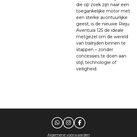
die op zoek zijn naar een
toegankelijke motor met
een sterke avontuurlijke
geest, is de nieuwe Rieju
Aventura 125 de ideale
metgezel om de wereld
van trailrijden binnen te
stappen – zonder
concessies te doen aan
stijl, technologie of
veiligheid.
W
I
F
h
n
a
a
s
c
Algemene voorwaarden