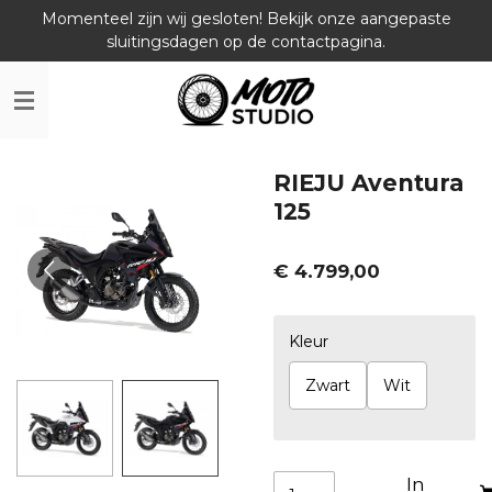
Momenteel zijn wij gesloten! Bekijk onze aangepaste
Ga
sluitingsdagen op de contactpagina.
direct
naar
de
hoofdinhoud
RIEJU Aventura
125
€ 4.799,00
Kleur
Zwart
Wit
In